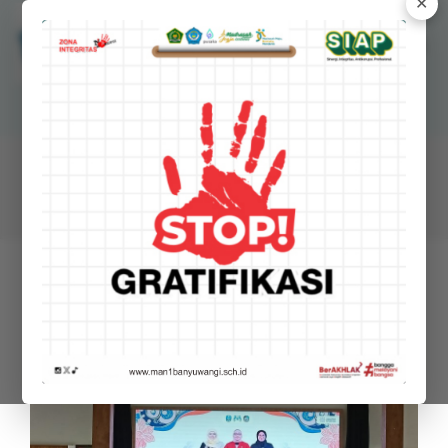
✕
MANSAWANGI
Madrasah Aliyah Negeri 1 Banyuwangi
BERITA