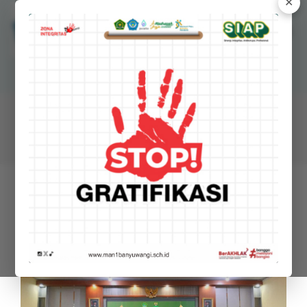
✕
MANSAWANGI
Madrasah Aliyah Negeri 1 Banyuwangi
BERITA