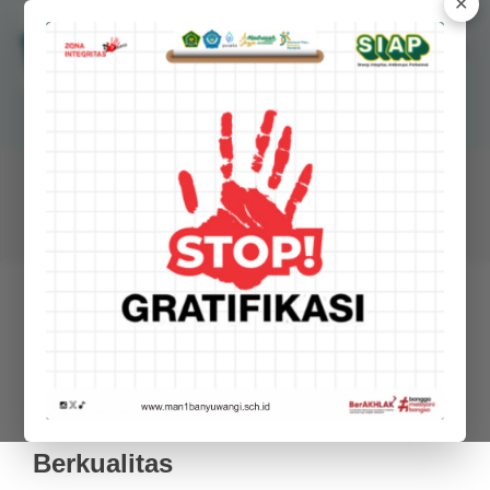
✕
MANSAWANGI
Madrasah Aliyah Negeri 1 Banyuwangi
BERITA
Pesan Kepala Madrasah: Jadilah
Emas yang Tangguh dan
Berkualitas