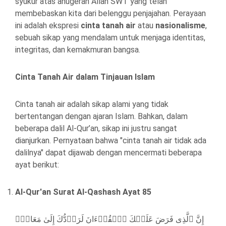
syukur atas anugerah Allah SWT yang telah
membebaskan kita dari belenggu penjajahan. Perayaan
ini adalah ekspresi
cinta tanah air
atau
nasionalisme
,
sebuah sikap yang mendalam untuk menjaga identitas,
integritas, dan kemakmuran bangsa.
Cinta Tanah Air dalam Tinjauan Islam
Cinta tanah air adalah sikap alami yang tidak
bertentangan dengan ajaran Islam. Bahkan, dalam
beberapa dalil Al-Qur’an, sikap ini justru sangat
dianjurkan. Pernyataan bahwa "cinta tanah air tidak ada
dalilnya" dapat dijawab dengan mencermati beberapa
ayat berikut:
Al-Qur'an Surat Al-Qashash Ayat 85
إِنَّ ٱلَّذِی فَرَضَ عَلَیۡكَ ٱلۡقُرۡءَانَ لَرَاۤدُّكَ إِلَىٰ مَعَادࣲۚ