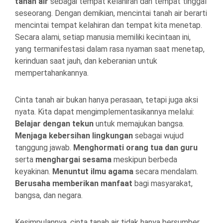
tanah air
sebagai tempat kelahiran dan tempat tinggal
seseorang. Dengan demikian, mencintai tanah air berarti
mencintai tempat kelahiran dan tempat kita menetap.
Secara alami, setiap manusia memiliki kecintaan ini,
yang termanifestasi dalam rasa nyaman saat menetap,
kerinduan saat jauh, dan keberanian untuk
mempertahankannya.
Cinta tanah air bukan hanya perasaan, tetapi juga aksi
nyata. Kita dapat mengimplementasikannya melalui:
Belajar dengan tekun
untuk memajukan bangsa.
Menjaga kebersihan lingkungan
sebagai wujud
tanggung jawab.
Menghormati orang tua dan guru
serta
menghargai sesama
meskipun berbeda
keyakinan.
Menuntut ilmu agama
secara mendalam.
Berusaha memberikan manfaat
bagi masyarakat,
bangsa, dan negara.
Kesimpulannya, cinta tanah air tidak hanya bersumber