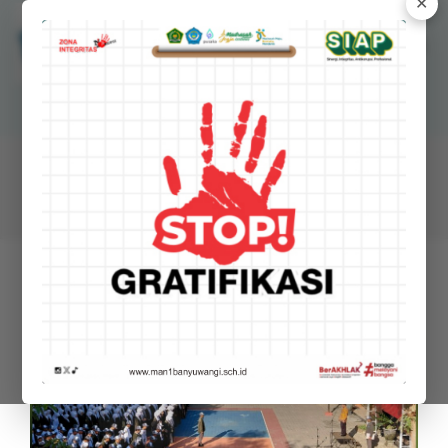
✕
MANSAWANGI
Madrasah Aliyah Negeri 1 Banyuwangi
ARTIKEL