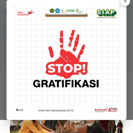
✕
MANSAWANGI
Madrasah Aliyah Negeri 1 Banyuwangi
BERITA