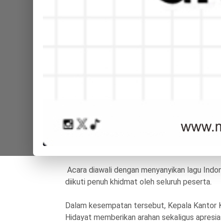
Ditulis tanggal 24 May 2026 | Dibaca 115 kali
Humas Mansawangi - Pertemuan rutin Dharm
Banyuwangi berlangsung berbeda dan penuh 
yang digelar di Bukit Langit Camping Advent
mempererat kekompakan sekaligus membangun
Kegiatan dimulai sejak pukul 07.00 WIB denga
Suasana semakin meriah saat para peserta me
yang mengundang tawa dan kebersamaan. Sete
sebelum memasuki acara inti berupa sharing s
Acara diawali dengan menyanyikan lagu Indo
diikuti penuh khidmat oleh seluruh peserta.
Dalam kesempatan tersebut, Kepala Kantor 
Hidayat memberikan arahan sekaligus apres