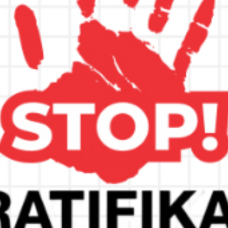
Ba
03
03
ma
ht
Me
angi Gelar Fun Gathering
I
Y
ng Adventure.