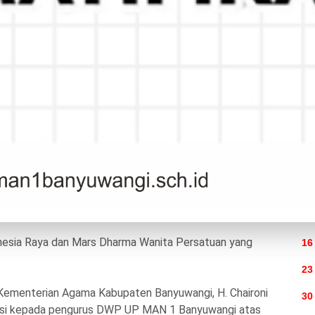
a Wanita Persatuan (DWP) Unit Pelaksana MAN 1
semangat. Mengusung konsep fun gathering, kegiatan
ure pada Minggu (24/5/2026) tersebut menjadi ajang
 energi positif bagi para anggota DWP.
n senam bersama di area terbuka yang sejuk dan asri.
ngikuti outbound serta berbagai permainan ringan
2
lah itu, seluruh peserta menikmati sarapan bersama
ession.
9
nesia Raya dan Mars Dharma Wanita Persatuan yang
16
23
Kementerian Agama Kabupaten Banyuwangi, H. Chaironi
30
iasi kepada pengurus DWP UP MAN 1 Banyuwangi atas