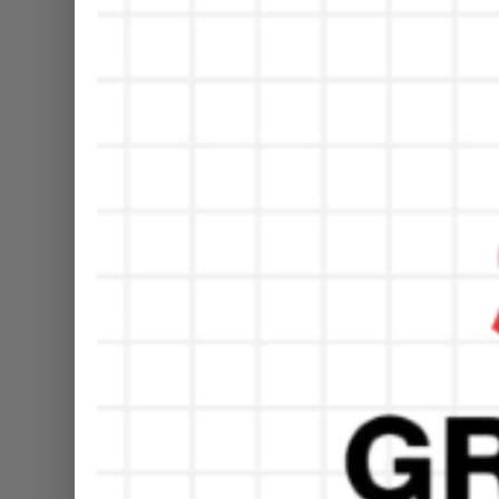
DWP UP MAN 1 Banyuw
di Bukit Langit Campi