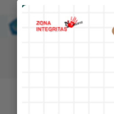
NEWS UPDATE :
Upacara Senin, MAN 1 Banyuwangi
Temu Pendidik Nusantara XIII Dig
MANSAWANGI
MAN 1 Banyuwangi Jadi Tuan Ru
BE
Madrasah Aliyah Negeri 1 Banyuwangi
Apel Pagi MAN 1 Banyuwangi Disi
PPL UIN KHAS Jember di MAN 1 
BERITA
PPL UIN KHAS Jember di MAN 1 
Peringati Hari Anak Nasional Ke
MAN 1 Banyuwangi Gelar Donor D
Pembina Upacara MAN 1 Banyuwan
Upacara Senin, MAN 1 Banyuwangi