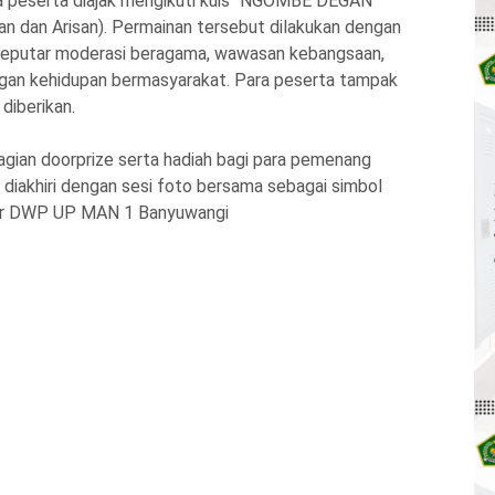
ra peserta diajak mengikuti kuis “NGOMBE DEGAN”
n dan Arisan). Permainan tersebut dilakukan dengan
 seputar moderasi beragama, wawasan kebangsaan,
engan kehidupan bermasyarakat. Para peserta tampak
diberikan.
gian doorprize serta hadiah bagi para pemenang
 diakhiri dengan sesi foto bersama sebagai simbol
ar DWP UP MAN 1 Banyuwangi