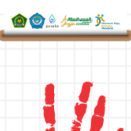
 Gaungkan Literasi Digital da...
elar di Banyuwangi, Guru Dit...
mah English Speech Contest 2026...
RANDA
PROFIL
AKADEMIK
GURU
STAF
B
plin, Tepat Waktu, dan Budaya...
Banyuwangi, Lima Mahasiswa Siap...
Banyuwangi, Lima Mahasiswa Siap...
-42, MAN 1 Banyuwangi Suaraka...
arah, Pendidik dan Tenaga kepe...
gi Tekankan Disiplin dan Prest...
 Gaungkan Literasi Digital da...
Jl