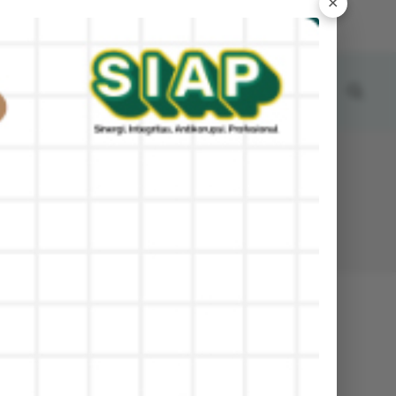
✕
SABTU, 8 AGUSTUS 2026 10:01:36 AM
ERITA
ARTIKEL
GALERI
KONTAK
Kontak
Alamat :
. Ikan Tengiri No.02 Telp.0333-424610 Sobo -