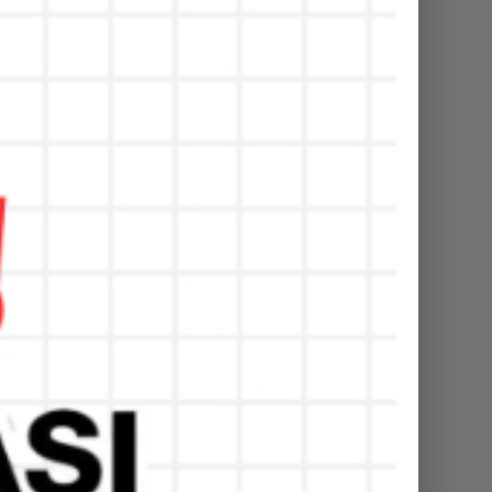
nyuwangi
Telepon :
33-424610
Fax :
33-424610
Email :
n1banyuwangi@gmail.com
Website :
tp://man1banyuwangi.sch.id/
dia Sosial :
nstagram
outube