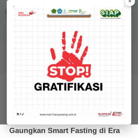
✕
MANSAWANGI
Madrasah Aliyah Negeri 1 Banyuwangi
BERITA
Remas Mansawangi Isi Pondok
Ramadan di SMPN 2 Banyuwangi,
Gaungkan Smart Fasting di Era