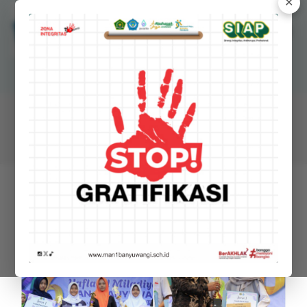
✕
MANSAWANGI
Madrasah Aliyah Negeri 1 Banyuwangi
BERITA