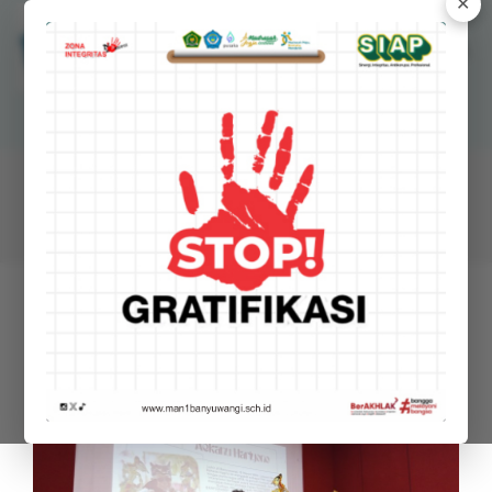
✕
MANSAWANGI
Madrasah Aliyah Negeri 1 Banyuwangi
BERITA