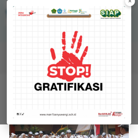
✕
MANSAWANGI
Madrasah Aliyah Negeri 1 Banyuwangi
BERITA