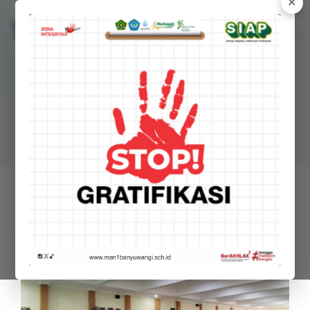
✕
MANSAWANGI
Madrasah Aliyah Negeri 1 Banyuwangi
BERITA