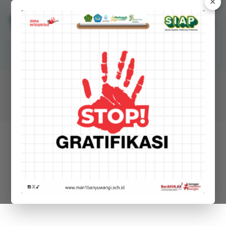
✕
MANSAWANGI
Madrasah Aliyah Negeri 1 Banyuwangi
STAF
Detail Staf