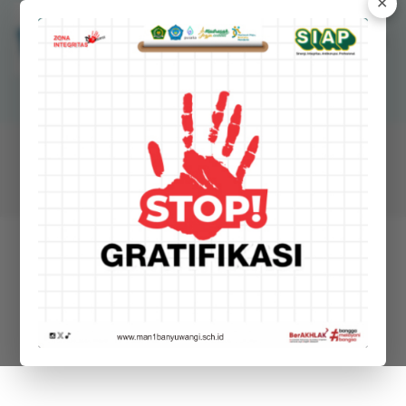
✕
MANSAWANGI
Madrasah Aliyah Negeri 1 Banyuwangi
STAF
Detail Staf