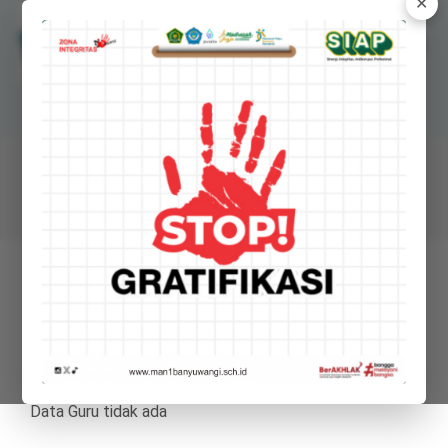
✕
MANSAWANGI
Madrasah Aliyah Negeri 1 Banyuwangi
GURU
Guru
Data Guru tidak ada