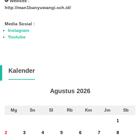
Website :
http://man1banyuwangi.sch.id/
Media Sosial :
Instagram
Youtube
Kalender
Agustus 2026
Mg
Sn
Sl
Rb
Km
Jm
Sb
1
2
3
4
5
6
7
8