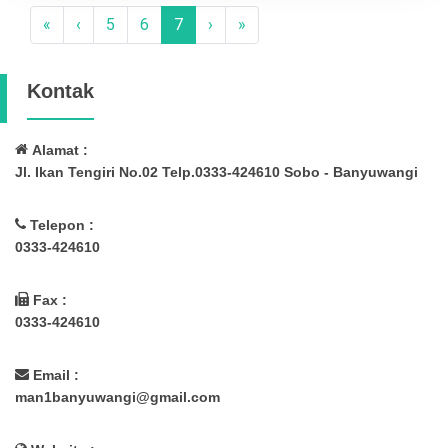
«
‹
5
6
7
›
»
Kontak
Alamat :
Jl. Ikan Tengiri No.02 Telp.0333-424610 Sobo - Banyuwangi
Telepon :
0333-424610
Fax :
0333-424610
Email :
man1banyuwangi@gmail.com