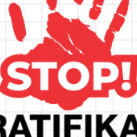
Ba
03
03
ma
ht
uwangi Dalam Upacara
Me
dikan Nasional
I
Y