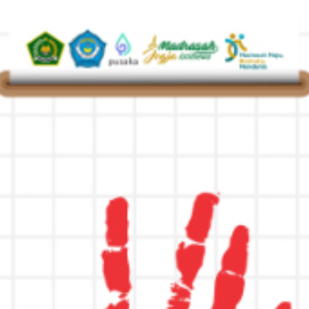
 Gaungkan Literasi Digital da...
elar di Banyuwangi, Guru Dit...
mah English Speech Contest 2026...
RANDA
PROFIL
AKADEMIK
GURU
STAF
B
plin, Tepat Waktu, dan Budaya...
Banyuwangi, Lima Mahasiswa Siap...
Banyuwangi, Lima Mahasiswa Siap...
-42, MAN 1 Banyuwangi Suaraka...
arah, Pendidik dan Tenaga kepe...
gi Tekankan Disiplin dan Prest...
 Gaungkan Literasi Digital da...
Jl