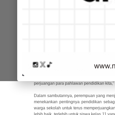
Ditulis tanggal 02 May 2024 | Dibaca 1056 ka
Jurnalis Mansawangi - Kamis (02/05/24), M
Hari Pendidikan Nasional dengan melaksan
dan XI, segenap pendidik dan tenaga pendi
di lapangan madrasah. Meskipun diiringi 
memadamkan semangat siswa-siswi MAN 
sampai selesai.
Nurhalimatus Sakdiyah selaku wakil kepal
peringatan Hardiknas di MAN 1 Banyuwan
orang-orang terdahulu berjuang dengan 
kalian basah, saya juga basah, tidak a
perjuangan para pahlawan pendidikan kita,
Dalam sambutannya, perempuan yang menjab
menekankan pentingnya pendidikan sebag
warga sekolah untuk terus memperjuangkan
lebih baik, terlebih untuk siswa kelas 11 y