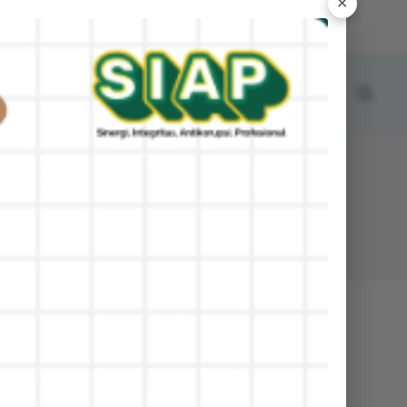
✕
JUM'AT, 7 AGUSTUS 2026 02:58:50 AM
ERITA
ARTIKEL
GALERI
KONTAK
Kontak
Alamat :
. Ikan Tengiri No.02 Telp.0333-424610 Sobo -