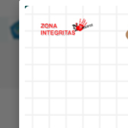
NEWS UPDATE :
Upacara Senin, MAN 1 Banyuwangi
Temu Pendidik Nusantara XIII Dig
MANSAWANGI
MAN 1 Banyuwangi Jadi Tuan Ru
BE
Madrasah Aliyah Negeri 1 Banyuwangi
Apel Pagi MAN 1 Banyuwangi Disi
PPL UIN KHAS Jember di MAN 1 
BERITA
PPL UIN KHAS Jember di MAN 1 
Peringati Hari Anak Nasional Ke
MAN 1 Banyuwangi Gelar Donor D
Pembina Upacara MAN 1 Banyuwan
Upacara Senin, MAN 1 Banyuwangi