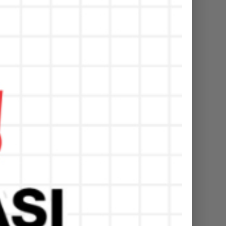
nyuwangi
Telepon :
33-424610
Fax :
33-424610
Email :
n1banyuwangi@gmail.com
Website :
tp://man1banyuwangi.sch.id/
dia Sosial :
nstagram
outube