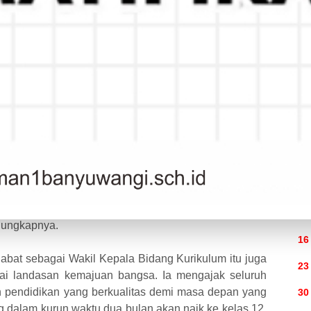
li
adrasah Aliyah Negeri (MAN) 1 Banyuwangi peringati
akan upacara bendera. Seluruh siswa-siswi kelas X
dikan mengikuti upacara Hardiknas yang dilaksanakan
dengan guyuran hujan yang tak kunjung reda, tidak
1 Banyuwangi untuk mengikuti jalannya upacara
a bidang kurikulum menjadi pembina upacara bendera
gi. "
Alhamdulillah
hari ini kita diberi hujan, namun,
2
susah payah demi memperjuangkan pendidikan. Jika
da bedanya. Inilah momen penting untuk mengenang
9
" ungkapnya.
16
at sebagai Wakil Kepala Bidang Kurikulum itu juga
23
ai landasan kemajuan bangsa. Ia mengajak seluruh
 pendidikan yang berkualitas demi masa depan yang
30
ang dalam kurun waktu dua bulan akan naik ke kelas 12.