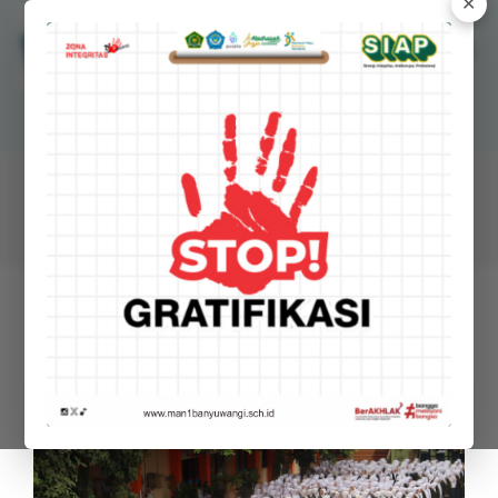
✕
MANSAWANGI
Madrasah Aliyah Negeri 1 Banyuwangi
BERITA